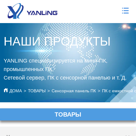
НАШИ ПРОДУКТЫ
YANLING специализируется на мини-ПК,
промышленных ПК,
Сетевой сервер, ПК с сенсорной панелью и т. Д.
ДОМА
>
ТОВАРЫ
>
Сенсорная панель ПК
>
ПК с емкостной 
ТОВАРЫ