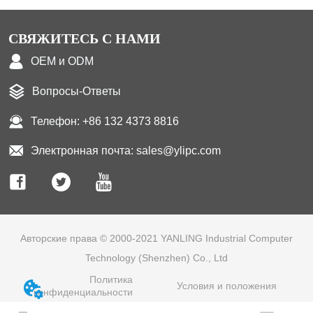
◆ Использование ЖК-экрана
высокого разрешения HD ，
СВЯЖИТЕСЬ С НАМИ
Яркость: 350 кд / м2 ； ◆
OEM и ODM
Емкостный сенсорный экран
промышленного класса с
Вопросы-Ответы
поддержкой multi-touch ； ◆
Телефон: +86 132 4373 8816
Поддержка Настольный
компьютер 、 Встроенный 、
Электронная почта: sales@ylipc.com
Настенное крепление 、
VESA.
Авторские права © 2000-2021 YANLING Industrial Computer
Technology (Shenzhen) Co., Ltd
Политика
Условия и положения
конфиденциальности