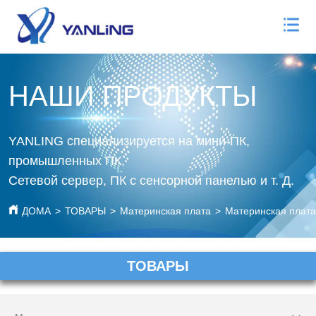
НАШИ ПРОДУКТЫ
YANLING специализируется на мини-ПК,
промышленных ПК,
Сетевой сервер, ПК с сенсорной панелью и т. Д.
ДОМА
>
ТОВАРЫ
>
Материнская плата
>
Материнская плата
ТОВАРЫ