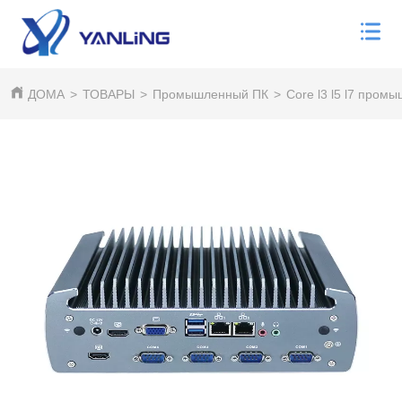
ДОМА
>
ТОВАРЫ
>
Промышленный ПК
>
Core l3 l5 l7 пром