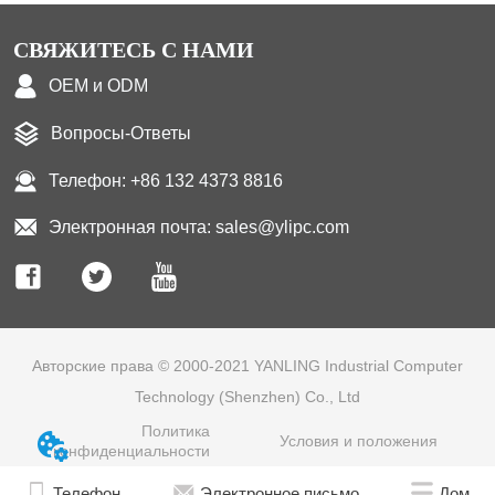
СВЯЖИТЕСЬ С НАМИ
OEM и ODM
Вопросы-Ответы
Телефон: +86 132 4373 8816
Электронная почта: sales@ylipc.com
Авторские права © 2000-2021 YANLING Industrial Computer
Technology (Shenzhen) Co., Ltd
Политика
Условия и положения
конфиденциальности
Телефон
Электронное письмо
Дом
Дом
Электронная почта
Телефон