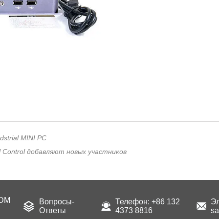
trial MINI PC
al Control добавляют новых участников
ODM
Вопросы-
Телефон: +86 132
Эл
Ответы
4373 8816
sa