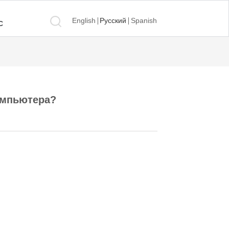
English
Русский
Spanish
С
омпьютера?